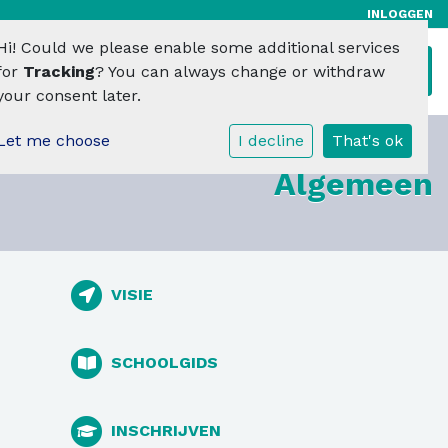
INLOGGEN
Hi! Could we please enable some additional services
Toggl
for
Tracking
? You can always change or withdraw
your consent later.
Let me choose
I decline
That's ok
Algemeen
VISIE
SCHOOLGIDS
INSCHRIJVEN