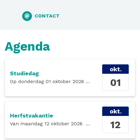
CONTACT
Agenda
okt.
Studiedag
01
Op
donderdag 01 oktober 2026
de gehele dag
okt.
Herfstvakantie
12
Van
maandag 12 oktober 2026
tot en met
zondag 18 