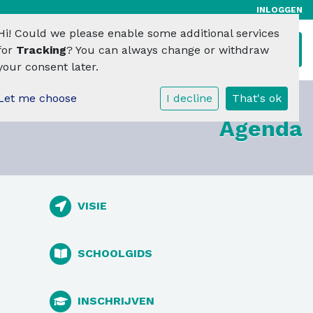
INLOGGEN
Hi! Could we please enable some additional services
Toggl
for
Tracking
? You can always change or withdraw
your consent later.
Let me choose
I decline
That's ok
Agenda
VISIE
SCHOOLGIDS
INSCHRIJVEN