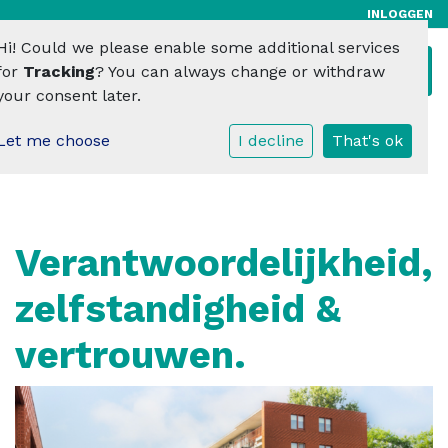
INLOGGEN
Hi! Could we please enable some additional services
Toggl
for
Tracking
? You can always change or withdraw
your consent later.
Let me choose
I decline
That's ok
Verantwoordelijkheid,
zelfstandigheid &
vertrouwen.