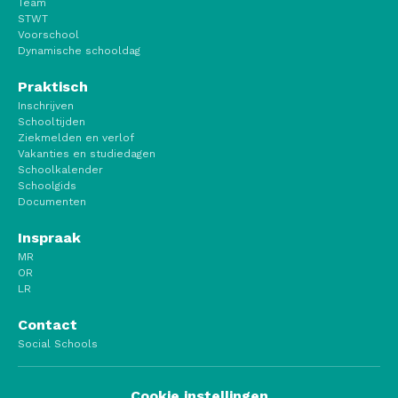
Team
STWT
Voorschool
Dynamische schooldag
Praktisch
Inschrijven
Schooltijden
Ziekmelden en verlof
Vakanties en studiedagen
Schoolkalender
Schoolgids
Documenten
Inspraak
MR
OR
LR
Contact
Social Schools
Cookie instellingen