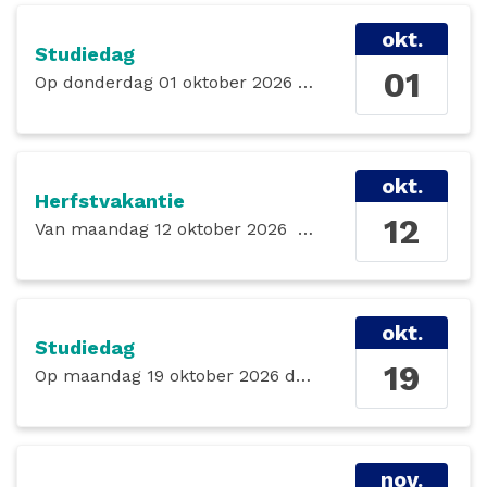
okt.
Studiedag
01
Op
donderdag 01 oktober 2026
de gehele dag
okt.
Herfstvakantie
12
Van
maandag 12 oktober 2026
tot en met
zondag 18 
okt.
Studiedag
19
Op
maandag 19 oktober 2026
de gehele dag
nov.